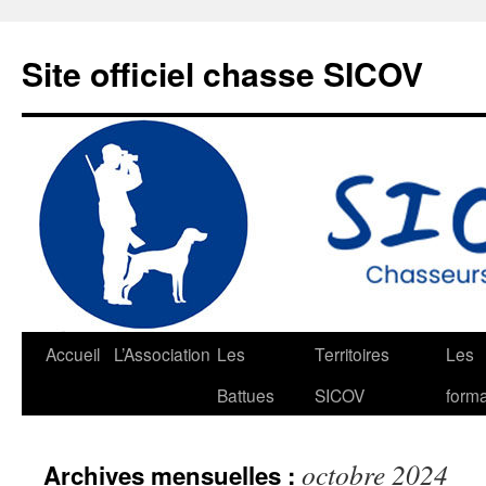
Aller
au
Site officiel chasse SICOV
contenu
Accueil
L’Association
Les
Territoires
Les
Battues
SICOV
forma
octobre 2024
Archives mensuelles :